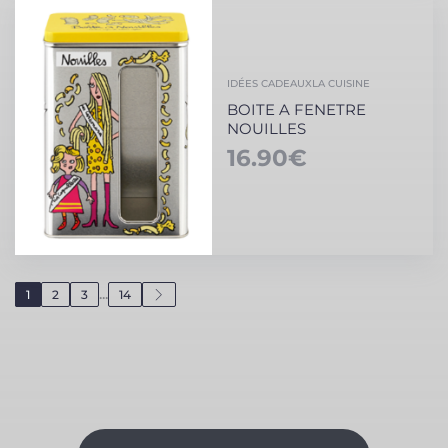
IDÉES CADEAUX
LA CUISINE
BOITE A FENETRE
NOUILLES
16.90
€
...
1
2
3
14