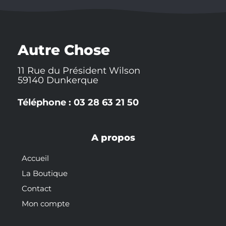
t
e
p
t
t
t
b
c
u
e
e
o
h
b
r
r
o
a
e
e
k
t
s
-
t
Autre Chose
f
11 Rue du Président Wilson
59140 Dunkerque
Téléphone : 03 28 63 21 50
A propos
Accueil
La Boutique
Contact
Mon compte