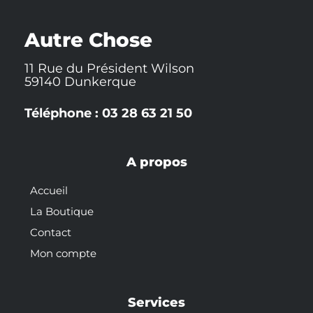
r
o
a
e
e
k
t
s
-
t
Autre Chose
f
11 Rue du Président Wilson
59140 Dunkerque
Téléphone : 03 28 63 21 50
A propos
Accueil
La Boutique
Contact
Mon compte
Services