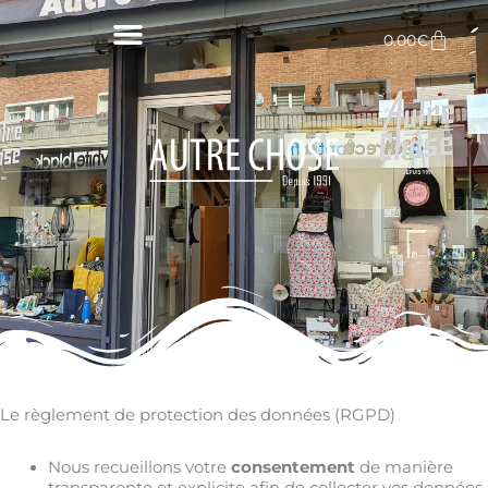
Aller
au
Panie
0.00
€
contenu
Le règlement de protection des données (RGPD)
Nous recueillons votre
consentement
de manière
transparente et explicite afin de collecter vos données