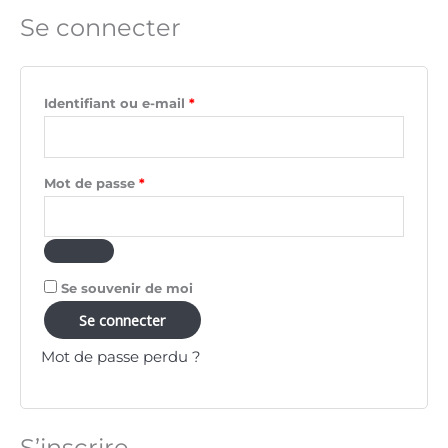
Se connecter
Obligatoire
Obligatoire
Obligatoire
Obligatoire
Obligatoire
Identifiant ou e-mail
*
Mot de passe
*
Se souvenir de moi
Se connecter
Mot de passe perdu ?
S’inscrire