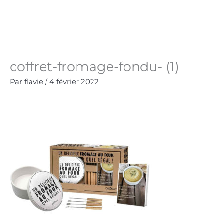
Aller
au
Panie
0.00
€
contenu
coffret-fromage-fondu- (1)
Par
flavie
/
4 février 2022