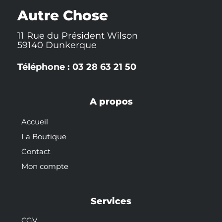
k
t
s
-
t
Autre Chose
f
11 Rue du Président Wilson
59140 Dunkerque
Téléphone : 03 28 63 21 50
A propos
Accueil
La Boutique
Contact
Mon compte
Services
CGV