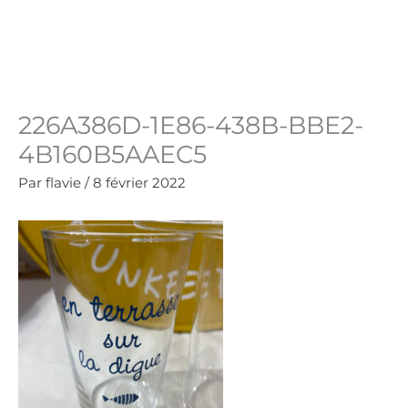
Aller
au
Panie
0.00
€
contenu
226A386D-1E86-438B-BBE2-
4B160B5AAEC5
Par
flavie
/
8 février 2022