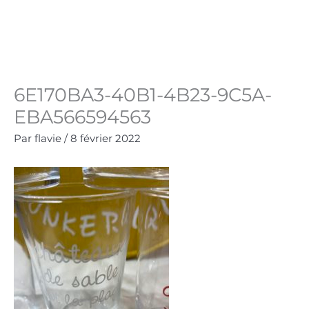
Aller
au
Panie
0.00
€
contenu
6E170BA3-40B1-4B23-9C5A-
EBA566594563
Par
flavie
/
8 février 2022