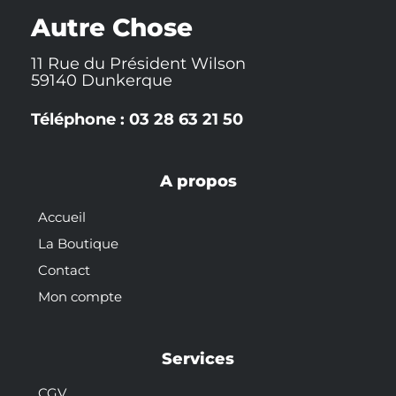
k
t
s
-
t
Autre Chose
f
11 Rue du Président Wilson
59140 Dunkerque
Téléphone : 03 28 63 21 50
A propos
Accueil
La Boutique
Contact
Mon compte
Services
CGV