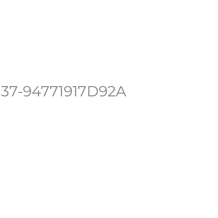
n compte
37-94771917D92A