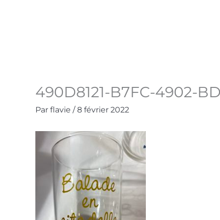
Aller
au
Accueil
La Boutique
Contact
Mo
contenu
490D8121-B7FC-4902-BD
Par
flavie
/
8 février 2022