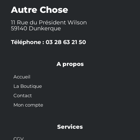
k
t
s
-
t
Autre Chose
f
11 Rue du Président Wilson
59140 Dunkerque
Téléphone : 03 28 63 21 50
A propos
Accueil
La Boutique
Contact
Mon compte
Services
CGV