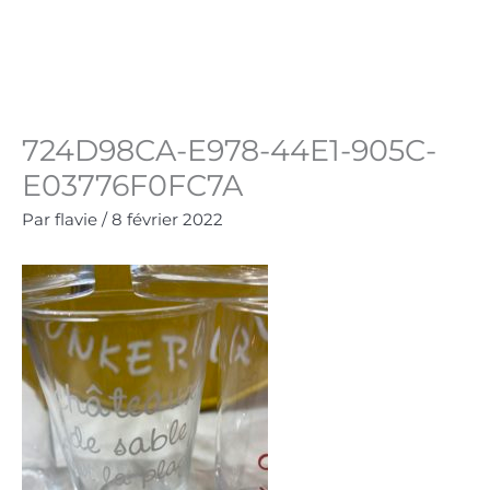
Aller
au
Panie
0.00
€
contenu
724D98CA-E978-44E1-905C-
E03776F0FC7A
Par
flavie
/
8 février 2022