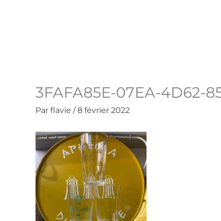
Aller
au
Accueil
La Boutique
Contact
Mo
contenu
3FAFA85E-07EA-4D62-8
Par
flavie
/
8 février 2022