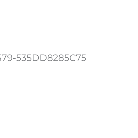
n compte
579-535DD8285C75