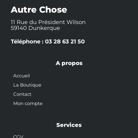
k
t
s
-
t
Autre Chose
f
11 Rue du Président Wilson
59140 Dunkerque
Téléphone : 03 28 63 21 50
A propos
Accueil
La Boutique
Contact
Mon compte
Services
CGV