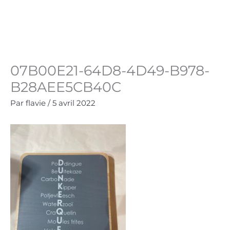
Aller
au
Panie
0.00
€
contenu
07B00E21-64D8-4D49-B978-
B28AEE5CB40C
Par
flavie
/
5 avril 2022