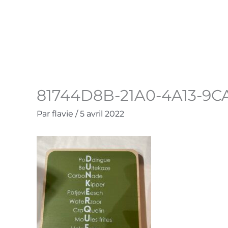
Aller
au
Accueil
La Boutique
Contact
Mo
contenu
81744D8B-21A0-4A13-9
Par
flavie
/
5 avril 2022