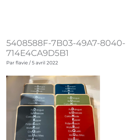
Aller
au
Panie
0.00
€
contenu
5408588F-7B03-49A7-8040-
714E4CA9D5B1
Par
flavie
/
5 avril 2022