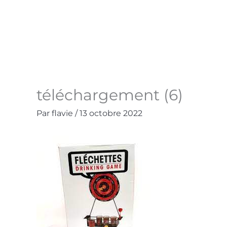
Aller
au
Accueil
La Boutique
Contact
Mo
contenu
téléchargement (6)
Par
flavie
/
13 octobre 2022