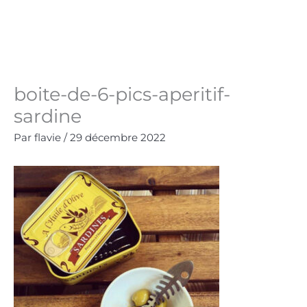
Aller
au
Panie
0.00
€
contenu
boite-de-6-pics-aperitif-
sardine
Par
flavie
/
29 décembre 2022