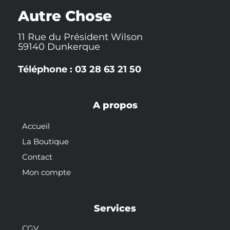
k
t
s
-
t
Autre Chose
f
11 Rue du Président Wilson
59140 Dunkerque
Téléphone : 03 28 63 21 50
A propos
Accueil
La Boutique
Contact
Mon compte
Services
CGV