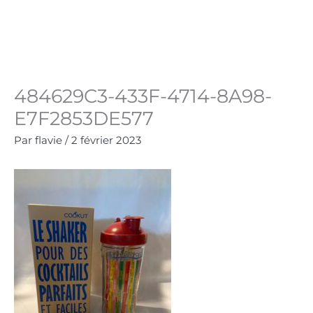
Aller
au
Panie
0.00
€
contenu
484629C3-433F-4714-8A98-
E7F2853DE577
Par
flavie
/
2 février 2023