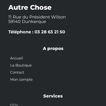
k
t
s
-
t
Autre Chose
f
11 Rue du Président Wilson
59140 Dunkerque
Téléphone : 03 28 63 21 50
A propos
Accueil
La Boutique
Contact
Mon compte
Services
CGV