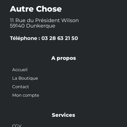
k
t
s
-
t
Autre Chose
f
11 Rue du Président Wilson
59140 Dunkerque
Téléphone : 03 28 63 21 50
A propos
Accueil
La Boutique
Contact
Mon compte
Services
CGV