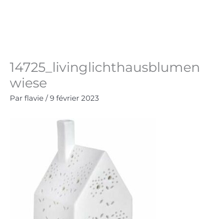
Aller
au
Panie
0.00
€
contenu
14725_livinglichthausblumen
wiese
Par
flavie
/
9 février 2023