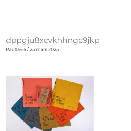
Aller
au
Panie
0.00
€
contenu
dppgju8xcvkhhngc9jkp
Par
flavie
/
23 mars 2023