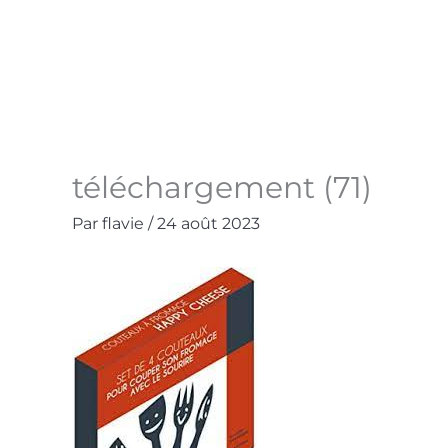
Aller
au
Accueil
La Boutique
Contact
Mo
contenu
téléchargement (71)
Par
flavie
/
24 août 2023