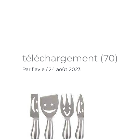
Aller
au
Accueil
La Boutique
Contact
Mo
contenu
téléchargement (70)
Par
flavie
/
24 août 2023