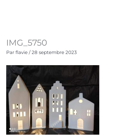
Aller
au
Panie
0.00
€
contenu
IMG_5750
Par
flavie
/
28 septembre 2023