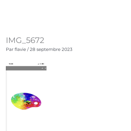
Aller
au
Panie
0.00
€
contenu
IMG_5672
Par
flavie
/
28 septembre 2023