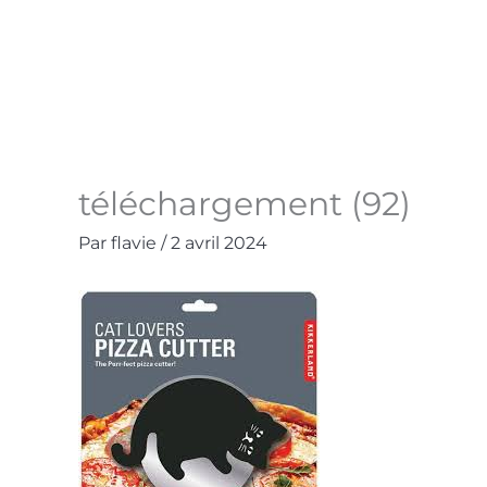
Aller
au
Accueil
La Boutique
Contact
Mo
contenu
téléchargement (92)
Par
flavie
/
2 avril 2024