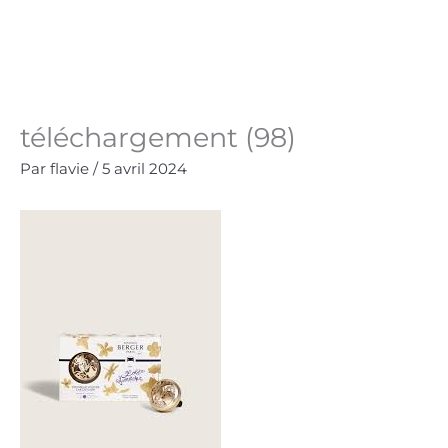
Aller
au
Panie
0.00
€
contenu
téléchargement (98)
Par
flavie
/
5 avril 2024