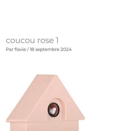
Aller
au
Panie
0.00
€
contenu
coucou rose 1
Par
flavie
/
18 septembre 2024