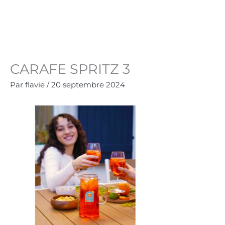
Aller
au
Panie
0.00
€
contenu
CARAFE SPRITZ 3
Par
flavie
/
20 septembre 2024