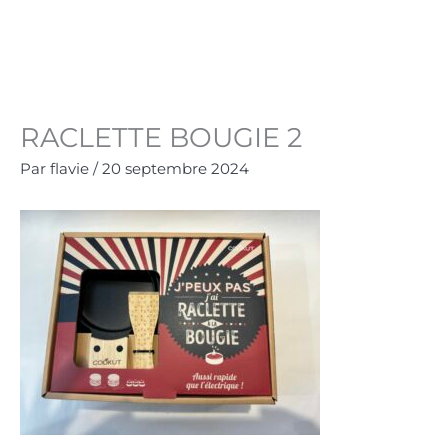
Aller
au
Panie
0.00
€
contenu
RACLETTE BOUGIE 2
Par
flavie
/
20 septembre 2024