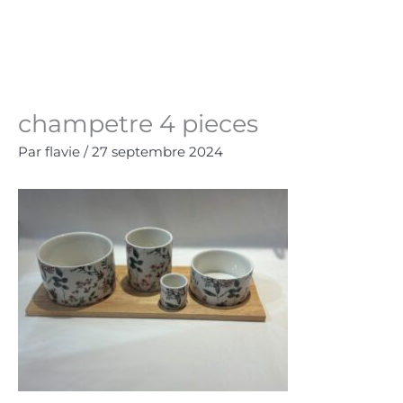
Aller
au
Panie
0.00
€
contenu
champetre 4 pieces
Par
flavie
/
27 septembre 2024