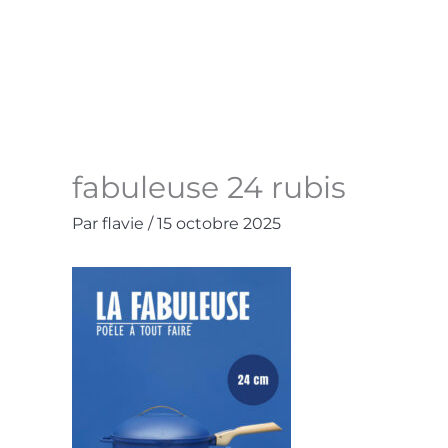
Aller
au
Accueil
La Boutique
Contact
Mo
contenu
fabuleuse 24 rubis
Par
flavie
/
15 octobre 2025