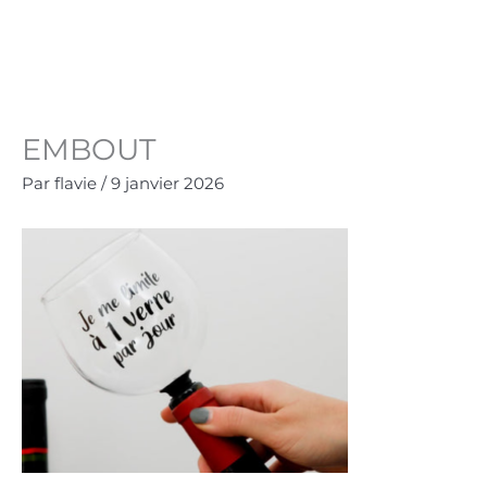
Aller
au
Panie
0.00
€
contenu
EMBOUT
Par
flavie
/
9 janvier 2026