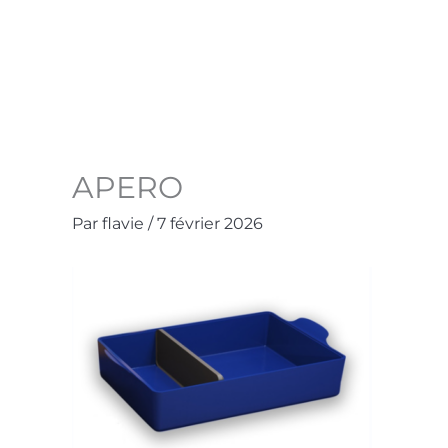
Aller
au
Accueil
La Boutique
Contact
Mo
contenu
APERO
Par
flavie
/
7 février 2026