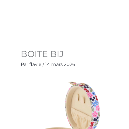
Aller
au
Accueil
La Boutique
Contact
Mo
contenu
BOITE BIJ
Par
flavie
/
14 mars 2026