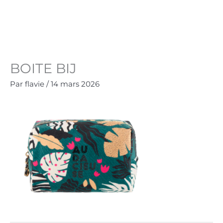
Aller
au
Panie
0.00
€
contenu
BOITE BIJ
Par
flavie
/
14 mars 2026