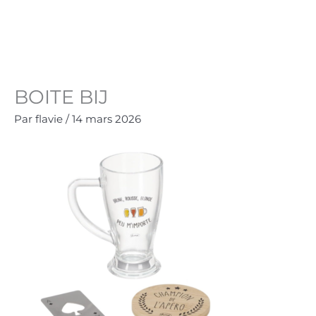
Aller
au
Panie
0.00
€
contenu
BOITE BIJ
Par
flavie
/
14 mars 2026