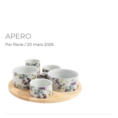
Aller
au
Panie
0.00
€
contenu
APERO
Par
flavie
/
20 mars 2026