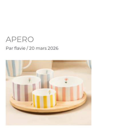
Aller
au
Panie
0.00
€
contenu
APERO
Par
flavie
/
20 mars 2026