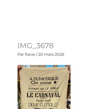
Aller
au
Accueil
La Boutique
Contact
Mo
contenu
IMG_3678
Par
flavie
/
20 mars 2026