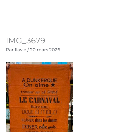
Aller
au
Panie
0.00
€
contenu
IMG_3679
Par
flavie
/
20 mars 2026