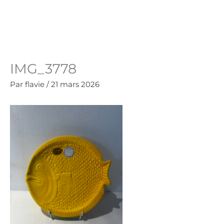
Aller
au
Panie
0.00
€
contenu
IMG_3778
Par
flavie
/
21 mars 2026