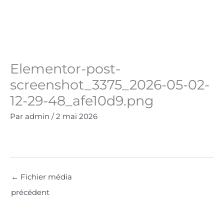
Aller
au
Panie
0.00
€
contenu
Elementor-post-
screenshot_3375_2026-05-02-
12-29-48_afe10d9.png
Par
admin
/
2 mai 2026
←
Fichier média
précédent