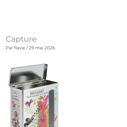
Aller
au
Panie
0.00
€
contenu
Capture
Par
flavie
/
29 mai 2026