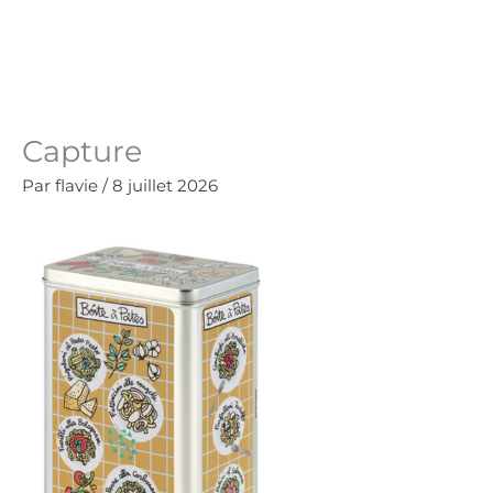
Aller
au
Panie
0.00
€
contenu
Capture
Par
flavie
/
8 juillet 2026