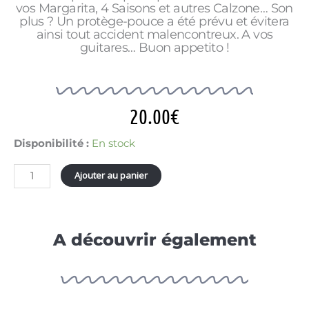
vos Margarita, 4 Saisons et autres Calzone… Son
plus ? Un protège-pouce a été prévu et évitera
ainsi tout accident malencontreux. A vos
guitares… Buon appetito !
20.00
€
quantité
Disponibilité :
En stock
de
ROULETTE
Ajouter au panier
A
PIZZA
GUITARE
A découvrir également