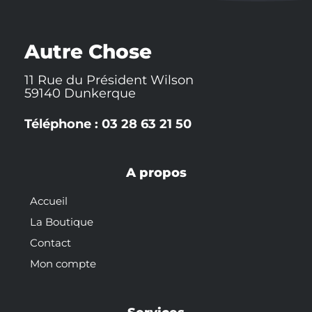
e
o
h
b
r
r
o
a
e
e
k
t
s
-
t
Autre Chose
f
11 Rue du Président Wilson
59140 Dunkerque
Téléphone : 03 28 63 21 50
A propos
Accueil
La Boutique
Contact
Mon compte