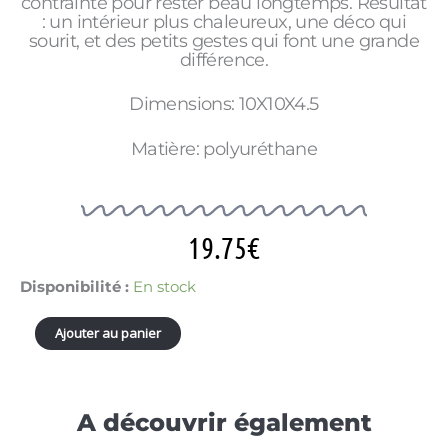
contrainte pour rester beau longtemps. Résultat
: un intérieur plus chaleureux, une déco qui
sourit, et des petits gestes qui font une grande
différence.
Dimensions: 10X10X4.5
Matière: polyuréthane
19.75
€
quantité
Disponibilité :
En stock
de
BOITE
Ajouter au panier
A
BIJOUX
SECRET
BONNE
A découvrir également
MINE