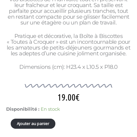
leur fraîcheur et leur croquant. Sa taille est
parfaite pour accueillir plusieurs tranches, tout
en restant compacte pour se glisser facilement
sur une étagère ou un plan de travail.
Pratique et décorative, la Boîte à Biscottes
« Toutes à Croquer » est un incontournable pour
les amateurs de petits-déjeuners gourmands et
les adeptes d’une cuisine joliment organisée.
Dimensions (cm): H23.4 x L10.5 x P18.0
19.00
€
quantité
Disponibilité :
En stock
de
BOITE
Ajouter au panier
A
BISCOTTES