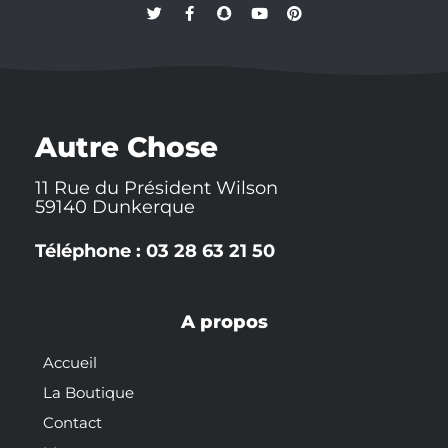
T
F
S
Y
P
w
a
n
o
i
i
c
a
u
n
t
e
p
t
t
t
b
c
u
e
e
o
h
b
r
r
o
a
e
e
k
t
s
-
t
Autre Chose
f
11 Rue du Président Wilson
59140 Dunkerque
Téléphone : 03 28 63 21 50
A propos
Accueil
La Boutique
Contact