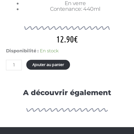
En verre
Contenance: 440ml
12.90
€
quantité
Disponibilité :
En stock
de
CHOPE
Ajouter au panier
A
BIÈRE
"SAVOIR
GÉRER
LA
A découvrir également
PRESSION"