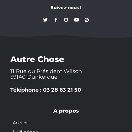
Suivez-nous !
T
F
S
Y
P
w
a
n
o
i
i
c
a
u
n
t
e
p
t
t
t
b
c
u
e
e
o
h
b
r
r
o
a
e
e
k
t
s
-
t
Autre Chose
f
11 Rue du Président Wilson
59140 Dunkerque
Téléphone : 03 28 63 21 50
A propos
Accueil
La Boutique