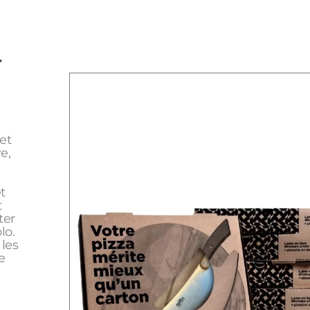
T
et
e,
t
t
ter
lo.
 les
e