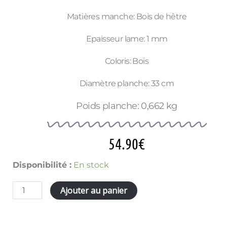
Matières manche: Bois de hêtre
Epaisseur lame: 1 mm
Coloris: Bois
Diamètre planche: 33 cm
Poids planche: 0,662 kg
54.90
€
quantité
Disponibilité :
En stock
de
COFFRET
Ajouter au panier
COUTEAU
PIZZA
ROCKET