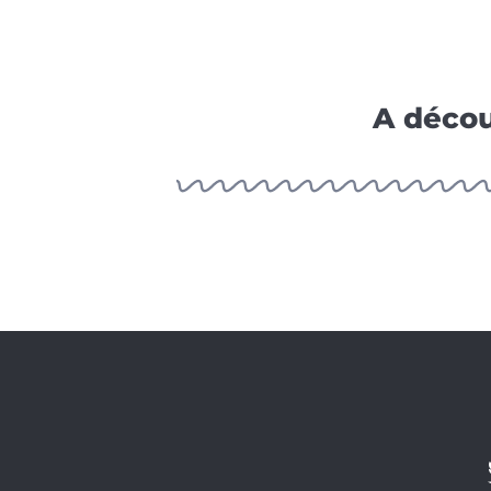
ET
PLANCHE
A
PIZZA
A décou