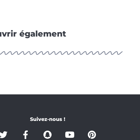
vrir également
Suivez-nous !
T
F
S
Y
P