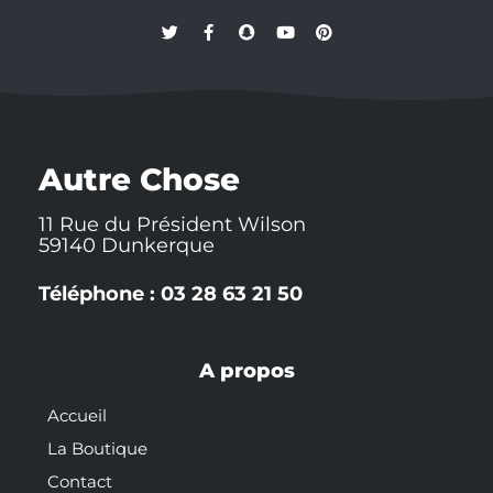
T
F
S
Y
P
w
a
n
o
i
i
c
a
u
n
t
e
p
t
t
t
b
c
u
e
e
o
h
b
r
r
o
a
e
e
k
t
s
-
t
Autre Chose
f
11 Rue du Président Wilson
59140 Dunkerque
Téléphone : 03 28 63 21 50
A propos
Accueil
La Boutique
Contact