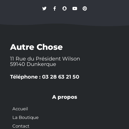
T
F
S
Y
P
w
a
n
o
i
i
c
a
u
n
t
e
p
t
t
t
b
c
u
e
e
o
h
b
r
r
o
a
e
e
k
t
s
-
t
Autre Chose
f
11 Rue du Président Wilson
59140 Dunkerque
Téléphone : 03 28 63 21 50
A propos
Accueil
La Boutique
Contact